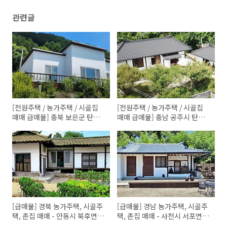
정선군 임계면
(0)
관련글
[전원주택 / 농가주택 / 시골집
[전원주택 / 농가주택 / 시골집
매매 급매물] 충북 보은군 탄부
매매 급매물] 충남 공주시 탄천
면 / 충주시 대소원면 탄용리, 강
면 운곡리, 충북 괴산군 감물면
원도 횡성군 강림면 강림리, 충
광전리 / 제천시 수산면, 전북 익
남 태안군 태안읍 상옥리, 경북
산시 춘포면 인수리, 전남 고흥
영천시 고경면 대성리
군 동강면 대강리
[급매물] 경북 농가주택, 시골주
[급매물] 경남 농가주택, 시골주
택, 촌집 매매 - 안동시 북후면
택, 촌집 매매 - 사천시 서포면
옹천리, 청도군 청도읍 평양리,
조도리, 고성군 고성읍, 의령군