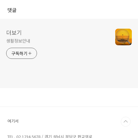
포항시 북구 죽장면 합덕리, 영
칠곡면, 합천군 쌍책면 오서리 /
댓글
천시 고경면 대성리, 예천군 감
묘산면 광산리
천면 덕율리
더보기
생활정보안내
구독하기
여기서
TEL. 02.1234.5678 / 경기 성남시 분당구 판교역로