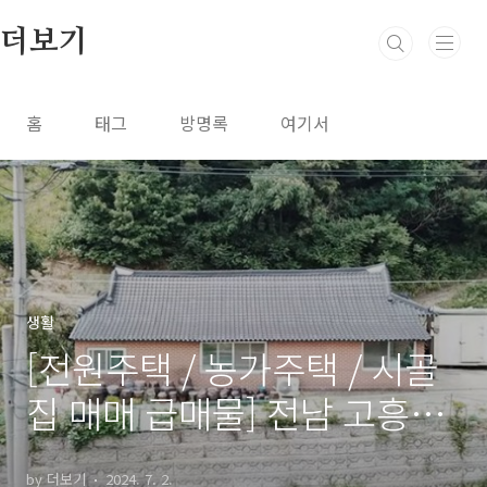
본문 바로가기
더보기
홈
태그
방명록
여기서
생활
[전원주택 / 농가주택 / 시골
집 매매 급매물] 전남 고흥군
금산면 어전리 / 무안군 청계
by 더보기
2024. 7. 2.