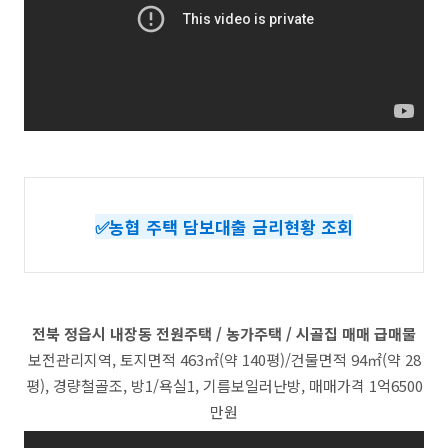
✅농협 주택 담보대출 금리현황 조회
전북 정읍시 내장동 전원주택 / 농가주택 / 시골집 매매 급매물
보전관리지역, 토지면적 463㎡(약 140평)/건물면적 94㎡(약 28
평), 경량철골조, 방1/욕실1, 기름보일러난방, 매매가격 1억6500
만원