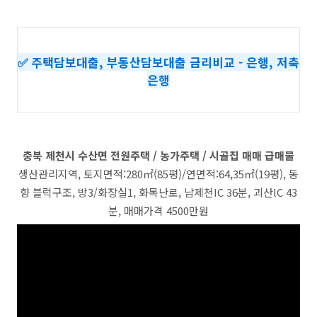
✅ 주택담보대출, 부동산담보대출 금리비교 - 은행, 저축
은행
충북 제천시 수산면 전원주택 / 농가주택 / 시골집 매매 급매물
생산관리지역, 토지면적:280㎡(85평)/연면적:64,35㎡(19평), 동
향 블럭구조, 방3/화장실1, 화목난로, 남제천IC 36분, 괴산lC 43
분, 매매가격 4500만원