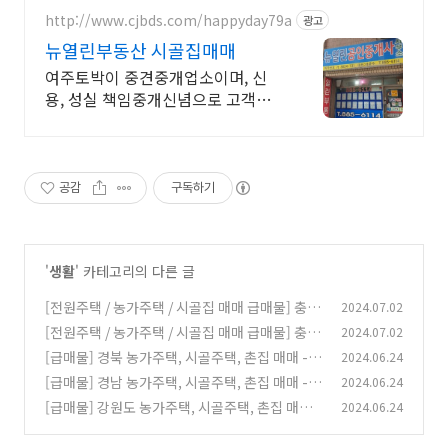
http://www.cjbds.com/happyday79a
광고
뉴열린부동산 시골집매매
여주토박이 중견중개업소이며, 신
용, 성실 책임중개신념으로 고객님
께 중개 하겠습니다
공감
구독하기
'
생활
' 카테고리의 다른 글
[전원주택 / 농가주택 / 시골집 매매 급매물] 충북
2024.07.02
보은군 탄부면 / 충주시 대소원면 탄용리, 강원도
[전원주택 / 농가주택 / 시골집 매매 급매물] 충남
2024.07.02
횡성군 강림면 강림리, 충남 태안군 태안읍 상옥
공주시 탄천면 운곡리, 충북 괴산군 감물면 광전
[급매물] 경북 농가주택, 시골주택, 촌집 매매 -
2024.06.24
리, 경북 영천시 고경면 대성리
리 / 제천시 수산면, 전북 익산시 춘포면 인수리,
(0)
안동시 북후면 옹천리, 청도군 청도읍 평양리, 포
[급매물] 경남 농가주택, 시골주택, 촌집 매매 -
2024.06.24
전남 고흥군 동강면 대강리
항시 북구 죽장면 합덕리, 영천시 고경면 대성리,
(0)
사천시 서포면 조도리, 고성군 고성읍, 의령군 칠
[급매물] 강원도 농가주택, 시골주택, 촌집 매매 -
2024.06.24
예천군 감천면 덕율리
곡면, 합천군 쌍책면 오서리 / 묘산면 광산리
(0)
횡성군 청일면 유평리 / 둔내면 / 갑천면 / 공근면,
(0)