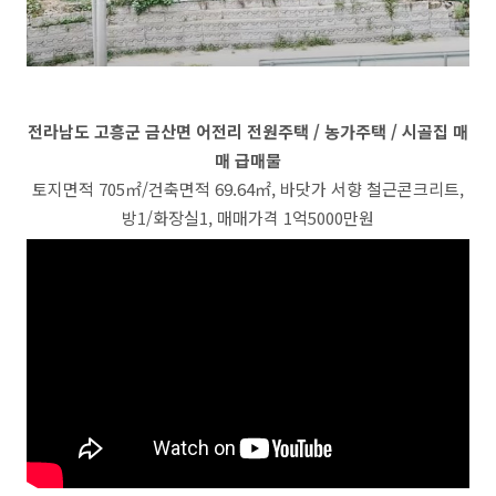
전라남도 고흥군 금산면 어전리 전원주택 / 농가주택 / 시골집 매
매 급매물
토지면적 705㎡/건축면적 69.64㎡, 바닷가 서향 철근콘크리트,
방1/화장실1, 매매가격 1억5000만원