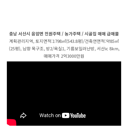
충남 서산시 음암면 전원주택 / 농가주택 / 시골집 매매 급매물
계획관리지역, 토지면적:1798㎡(543.8평)/건축연면적:약85㎡
(25평), 남향 목구조, 방2/욕실1, 기름보일러난방, 서산ic 8km,
매매가격 2억3000만원