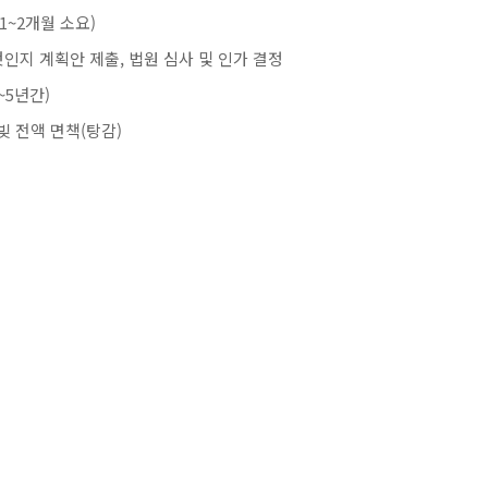
1~2개월 소요)
것인지 계획안 제출, 법원 심사 및 인가 결정
~5년간)
빚 전액 면책(탕감)