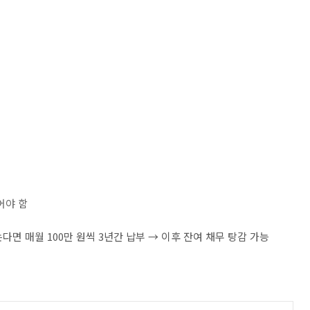
어야 함
 남는다면 매월 100만 원씩 3년간 납부 → 이후 잔여 채무 탕감 가능