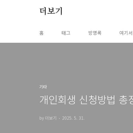
본문 바로가기
더보기
홈
태그
방명록
여기서
기타
개인회생 신청방법 총정
by 더보기
2025. 5. 31.