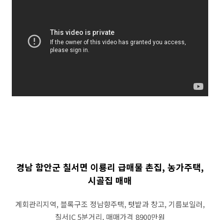
경남 함안군 칠서면 이룡리 급매물 촌집, 농가주택,
시골집 매매
계회관리지역, 블록구조 정남향주택, 텃밭과 창고, 기름보일러,
칠서IC 5분거리, 매매가격 8900만원