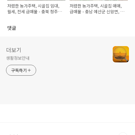
저렴한 농가주택, 시골집 임대,
저렴한 농가주택, 시골집 매매,
월세, 전세 급매물 - 충북 청주시
급매물 - 충남 예산군 신암면, 서
북이면 부연리, 강원도 홍천군
산시 부석면, 청양군 화성면, 경
영귀미면 노천리, 경북 포항 신
북 청송군 청송읍 청운리, 전북
댓글
광면 흥곡리, 거제도 장목면 시
완주군 봉동읍
방리, 충남 서산시 운산면
더보기
생활정보안내
구독하기