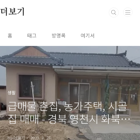
본문 바로가기
더보기
홈
태그
방명록
여기서
생활
급매물 촌집, 농가주택, 시골
집 매매 - 경북 영천시 화북면
횡계리, 고경면, 충남 서산시
by 더보기
2023. 3. 23.