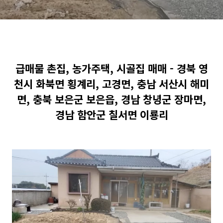
해미면, 충북 보은군 보은읍,
경남 창녕군 장마면, 경남 함
안군 칠서면 이룡리
급매물 촌집, 농가주택, 시골집 매매 - 경북 영
천시 화북면 횡계리, 고경면, 충남 서산시 해미
면, 충북 보은군 보은읍, 경남 창녕군 장마면,
경남 함안군 칠서면 이룡리