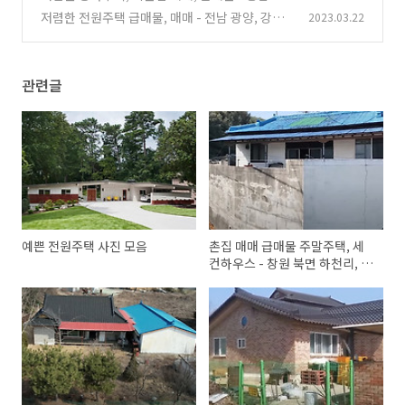
미면 노천리, 경북 포항 신광면 흥곡리, 거제도 장
산군 신암면, 서산시 부석면, 청양군 화성면, 경북
저렴한 전원주택 급매물, 매매 - 전남 광양, 강원
2023.03.22
목면 시방리, 충남 서산시 운산면
청송군 청송읍 청운리, 전북 완주군 봉동읍
(0)
도 홍천군 두촌면, 충주시 노은면 대덕리, 경기 양
(0)
평군 양평읍 도곡리, 서귀포시 대정읍 무릉리
(0)
관련글
예쁜 전원주택 사진 모음
촌집 매매 급매물 주말주택, 세
컨하우스 - 창원 북면 하천리, 합
천군 적중면 황정리, 밀양 상남
면 예림리 남산리, 경주시 감포
읍