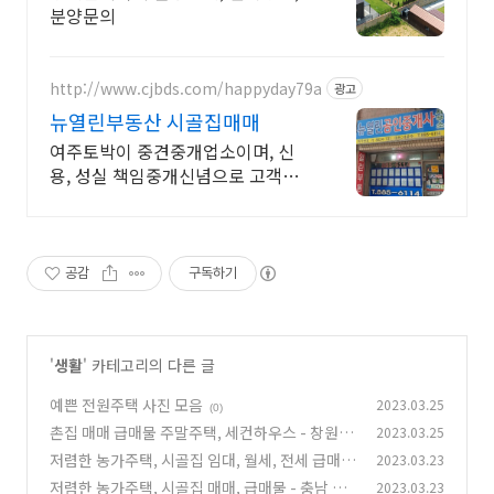
분양문의
http://www.cjbds.com/happyday79a
광고
뉴열린부동산 시골집매매
여주토박이 중견중개업소이며, 신
용, 성실 책임중개신념으로 고객님
께 중개 하겠습니다
공감
구독하기
'
생활
' 카테고리의 다른 글
예쁜 전원주택 사진 모음
2023.03.25
(0)
촌집 매매 급매물 주말주택, 세컨하우스 - 창원 북
2023.03.25
면 하천리, 합천군 적중면 황정리, 밀양 상남면 예
저렴한 농가주택, 시골집 임대, 월세, 전세 급매물
2023.03.23
림리 남산리, 경주시 감포읍
- 충북 청주시 북이면 부연리, 강원도 홍천군 영귀
(0)
저렴한 농가주택, 시골집 매매, 급매물 - 충남 예
2023.03.23