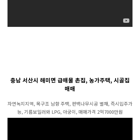
충남 서산시 해미면 급매물 촌집, 농가주택, 시골집
매매
자연녹지지역, 목구조 남향 주택, 편백나무시공 별채, 즉시입주가
능, 기름보일러와 LPG, 아궁이, 매매가격 2억7000만원