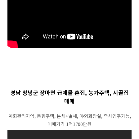
경남 창녕군 장마면 급매물 촌집, 농가주택, 시골집
매매
계회관리지역, 동향주택, 본채+별채, 야외화장실, 즉시입주가능,
매매가격 1억1700만원