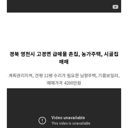
경북 영천시 고경면 급매물 촌집, 농가주택, 시골집
매매
계획관리지역, 건평 12평 수리가 필요한 남향주택, 기름보일러,
매매가격 4200만원