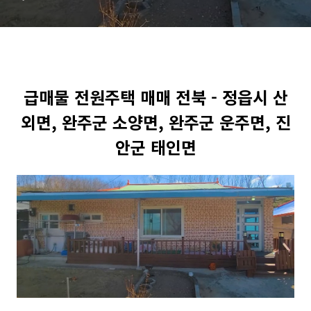
인면
급매물 전원주택 매매 전북 - 정읍시 산
외면, 완주군 소양면, 완주군 운주면, 진
안군 태인면