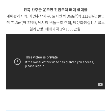
전북 완주군 운주면 전원주택 매매 급매물
계획관리지역, 자연취락지구, 토지면적 368㎡(약 111평)/건물면
적 71.3㎡(약 22평), 남서향 벽돌구조 주택, 방2/화장실1, 기름보
일러난방, 매매가격 1억1000만원