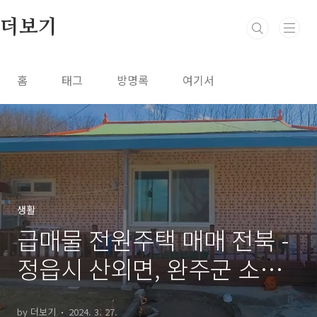
본문 바로가기
더보기
홈
태그
방명록
여기서
생활
급매물 전원주택 매매 전북 -
정읍시 산외면, 완주군 소양
면, 완주군 운주면, 진안군 태
by 더보기
2024. 3. 27.