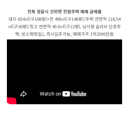
전북 정읍시 산외면 전원주택 매매 급매물
대지 654㎡(구198평)+전 490㎡(구148평)/주택 연면적 118.54
㎡(구36평)/창고 연면적 40.6㎡(구12평), 남서향 슬라브 단층주
택, 방2/화장실1, 즉시입주가능, 매매가격 1억2000만원