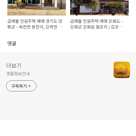
급매물 전원주택 매매 경기도 양
급매물 전원주택 매매 강화도 -
평군 - 옥천면 용천리, 강하면 항
강화군 강화읍 월곳리 / 갑곳리,
금리, 용문면, 개군면 하자포리,
화도면, 내가면 오상리, 길상면
양평읍 회현리
길직리
댓글
더보기
생활정보안내
구독하기