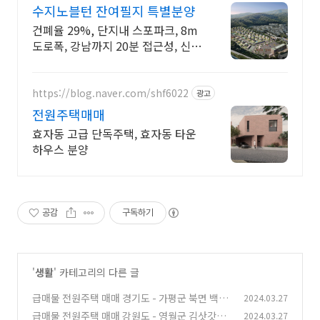
수지노블턴 잔여필지 특별분양
건폐율 29%, 단지내 스포파크, 8m
도로폭, 강남까지 20분 접근성, 신축
분양
https://blog.naver.com/shf6022
광고
전원주택매매
효자동 고급 단독주택, 효자동 타운
하우스 분양
공감
구독하기
'
생활
' 카테고리의 다른 글
급매물 전원주택 매매 경기도 - 가평군 북면 백둔
2024.03.27
리 / 청평면, 여주시 강천면 굴암리 / 가남읍 신해
급매물 전원주택 매매 강원도 - 영월군 김삿갓면
2024.03.27