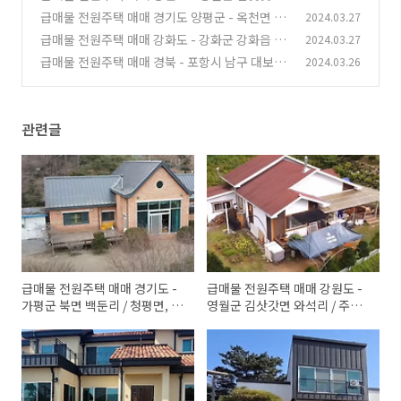
리, 이천시 백사면 모전리
와석리 / 주문리, 홍천군 내면 율전리, 평창군 평
(0)
급매물 전원주택 매매 경기도 양평군 - 옥천면 용
2024.03.27
창읍 / 방림면
천리, 강하면 항금리, 용문면, 개군면 하자포리,
(0)
급매물 전원주택 매매 강화도 - 강화군 강화읍 월
2024.03.27
양평읍 회현리
곳리 / 갑곳리, 화도면, 내가면 오상리, 길상면 길
(0)
급매물 전원주택 매매 경북 - 포항시 남구 대보면
2024.03.26
직리
대보리/북구 죽장면 상옥리, 청도군 화양읍 송북
(0)
리, 영천시, 성주군 선남면 신부리
(0)
관련글
급매물 전원주택 매매 경기도 -
급매물 전원주택 매매 강원도 -
가평군 북면 백둔리 / 청평면, 여
영월군 김삿갓면 와석리 / 주문
주시 강천면 굴암리 / 가남읍 신
리, 홍천군 내면 율전리, 평창군
해리, 이천시 백사면 모전리
평창읍 / 방림면